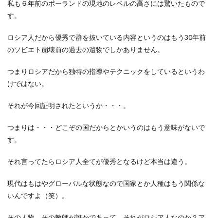
私も６年前のポーランドの現地のレベルの高さには驚いたもので
す。
ロシア人だから優秀で群を抜いている内容というのはもう30年前
のソビエト崩壊前の過去の遺物でしかありません。
つまりロシアだから独特の指導やテクニックをしているというわ
けではない。
それが今回証明されたというか・・・。
つまりは・・・どこぞの国だからとかいうのはもう意味がないで
す。
それ言ってたらロシア人全てが優秀となるけど本当は違う。
現代はもはやグローバルな状態なので国家とか人種はもう関係な
いんですよ（笑）。
その人物、その教師が誰かであって、それがロシア人なのか？ア