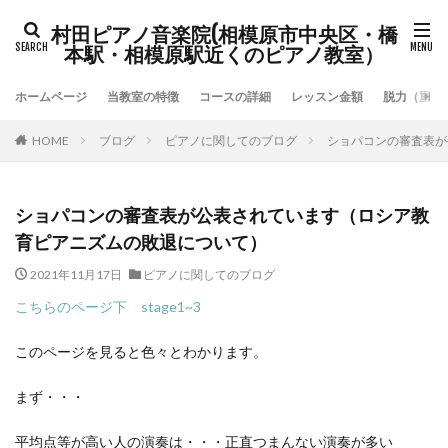
村田ピアノ音楽院(相模原市中央区・橋
本駅・相模原駅近くのピアノ教室）
ホームページ
当教室の特徴
コースの詳細
レッスン金額
脱力（重力
HOME
ブログ
ピアノに関してのブログ
ショパコンの審査表が
ショパコンの審査表が公表されています（ロシア教
育ピアニズムの敗退について）
2021年11月17日
ピアノに関してのブログ
こちらのページ下 stage1~3
このページを見ると色々とわかります。
まず・・・
平均点等が高い人の演奏は・・・正直つまんない演奏が多い