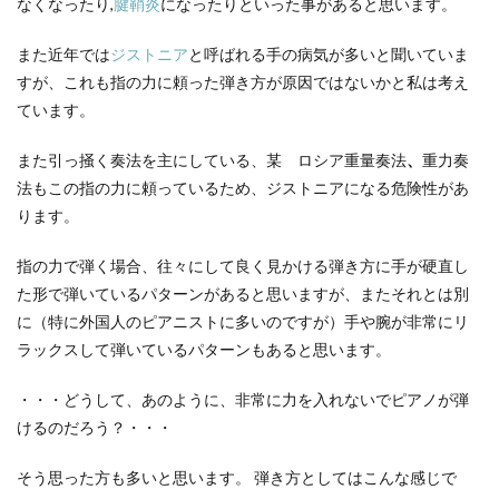
なくなったり,
腱鞘炎
になったりといった事があると思います。
また近年では
ジストニア
と呼ばれる手の病気が多いと聞いていま
すが、これも指の力に頼った弾き方が原因ではないかと私は考え
ています。
また引っ掻く奏法を主にしている、某
ロシア重量奏法
、
重力奏
法もこの指の力に頼っているため、ジストニアになる危険性があ
ります。
指の力で弾く場合、往々にして良く見かける弾き方に手が硬直し
た形で弾いているパターンがあると思いますが、またそれとは別
に（特に外国人のピアニストに多いのですが）手や腕が非常にリ
ラックスして弾いているパターンもあると思います。
・・・どうして、あのように、非常に力を入れないでピアノが弾
けるのだろう？・・・
そう思った方も多いと思います。 弾き方としてはこんな感じで