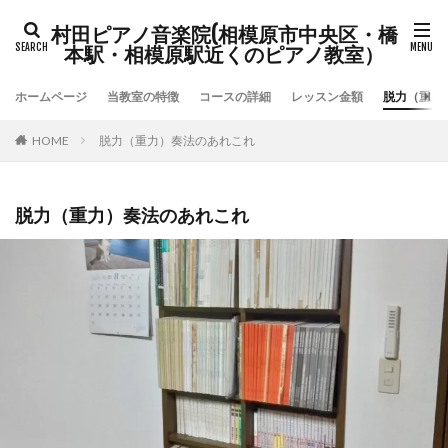
村田ピアノ音楽院(相模原市中央区・橋
本駅・相模原駅近くのピアノ教室）
ホームページ
当教室の特徴
コースの詳細
レッスン金額
脱力（重力
HOME
脱力（重力）奏法のあれこれ
脱力（重力）奏法のあれこれ