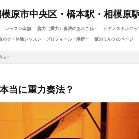
相模原市中央区・橋本駅・相模原
レッスン金額
脱力（重力）奏法のあれこれ
ピアノスキルアッ
合わせ・体験レッスン・プロフィール・場所
猫のミルクのページ
脱力奏法(重量・重力奏法）スピード講座
動画で脱力・重力・重量奏法スピード講座！
もっとわかる！脱力・重力・重量奏法講座
ハノンで習得する脱力・重量（重力）奏法
ロシア奏法と重量奏法は何が違う？
多彩な音色（タ
1.ピアノの構造
12.指は立てる
大人のためのス
子供スキルアッ
楽譜出版会社の
ショパンエチュ
楽譜出版会社の
暗譜の極意技（
さまざまな曲の
youtubeによ
ハノンで習得す
ジストニア・腱
暗譜の極意技（
私のピアノ動画集
い合わせ・体験レッスン・プロフィール・場所
い合わせフォーム
専用の送迎車について
の仕方
（指を寝かせて
成中）
奏法？
るわけではない
本当に重力奏法？