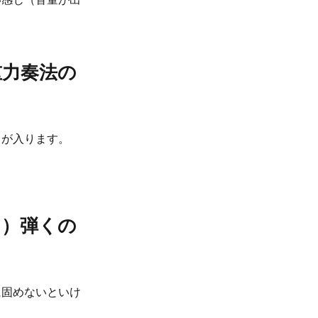
重力奏法の
力が入ります。
て）弾くの
に固めないといけ