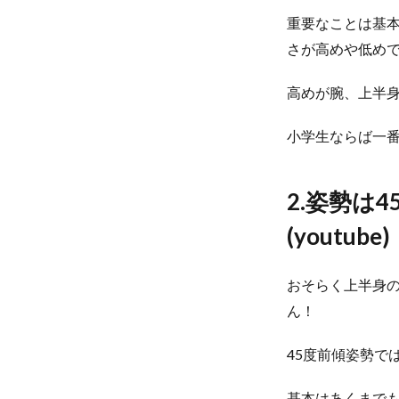
重要なことは基
さが高めや低め
高めが腕、上半
小学生ならば一
2.姿勢は
(youtube)
おそらく上半身
ん！
45度前傾姿勢で
基本はあくまで