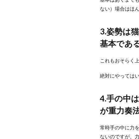
ない）場合はほ
3.姿勢
基本である（
これもおそらく
絶対にやっては
4.手の
が重力奏
常時手の中に力
ないのですが、