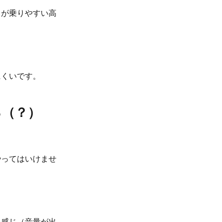
さが乗りやすい高
にくいです。
る（？）
やってはいけませ
い感じ（音量が出