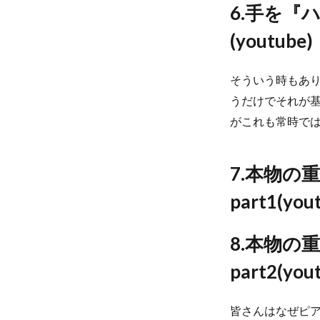
6.手を
(youtube)
そういう時もあ
うだけでそれが
がこれも常時で
7.本物の
part1(you
8.本物の
part2(you
皆さんはなぜピ