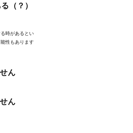
ある（？）
する時があるとい
可能性もあります
ません
ません