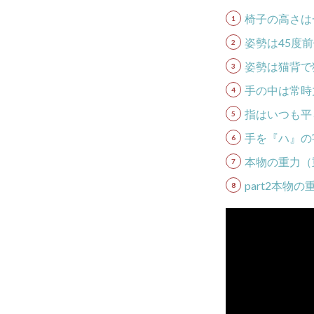
椅子の高さは
姿勢は45度
姿勢は猫背で
手の中は常時
指はいつも平
手を『ハ』の
本物の重力（
part2本