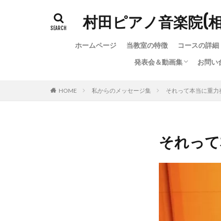
村田ピアノ音楽院(
ホームページ
当教室の特徴
コースの詳細
発表会＆動画集
お問い
発表会＆動画集
ちょっと変わった（？）
お問
お問
教室
HOME
私からのメッセージ集
それって本当に重力
それって