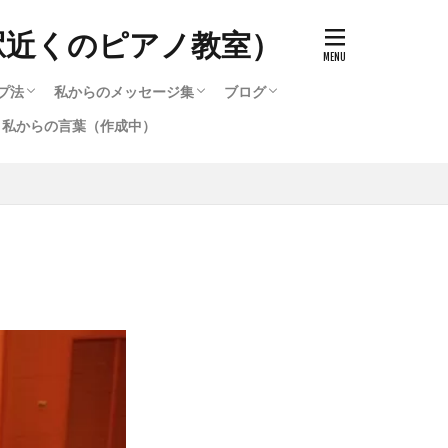
駅近くのピアノ教室）
プ法
私からのメッセージ集
ブログ
私からの言葉（作成中）
ッチ）の作り方
で知る音色（タッチ）の変化
のと寝かすのとどう違うのか
キルアップ法
プ法
選び方
ード・他・テクニック攻略法
選び方2
作成中）
テクニック攻略法
るピアノ講座いろいろ
る脱力・重量（重力）奏法
鞘炎・筋肉痛を治す方法（作
作成中）
私からのメッセージ集
メッセージ集のバックナンバー（1996〜
ブログ
2016〜2020までのブログ集
メッセージ集のバックナンバー（1
弾いたら違った音色が発生す
2016）
2016）
。）