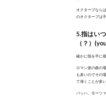
オクターブならば
のオクターブは
5.指は
（？）(you
確かに指を平に
ロマン派の曲の
も多いのでその
て弾くことが多
バッハ、モーツ