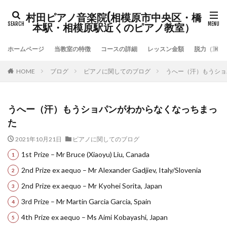
村田ピアノ音楽院(相模原市中央区・橋
本駅・相模原駅近くのピアノ教室）
ホームページ
当教室の特徴
コースの詳細
レッスン金額
脱力（重力
HOME
ブログ
ピアノに関してのブログ
うへー（汗）もうショ
うへー（汗）もうショパンがわからなくなっちまっ
た
2021年10月21日
ピアノに関してのブログ
1st Prize – Mr Bruce (Xiaoyu) Liu, Canada
2nd Prize ex aequo – Mr Alexander Gadjiev, Italy/Slovenia
2nd Prize ex aequo – Mr Kyohei Sorita, Japan
3rd Prize – Mr Martin Garcia Garcia, Spain
4th Prize ex aequo – Ms Aimi Kobayashi, Japan