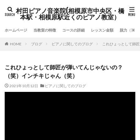
村田ピアノ音楽院(相模原市中央区・橋
本駅・相模原駅近くのピアノ教室）
ホームページ
当教室の特徴
コースの詳細
レッスン金額
脱力（重力
HOME
ブログ
ピアノに関してのブログ
これひょっとして師匠
これひょっとして師匠が弾いてんじゃないの？
（笑）インチキじゃん（笑）
2021年10月12日
ピアノに関してのブログ