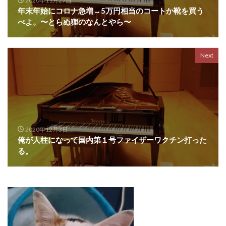
2020年11月27日
年末年始にコロナ急増→5万円相当のコートか靴を買う
べよ。〜とらぬ狸のなんとやら〜
Next
2020年12月3日
俺が人柱になって国内第１号ファイザーワクチン打った
る。