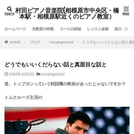
村田ピアノ音楽院(相模原市中央区・橋
本駅・相模原駅近くのピアノ教室）
ホームページ
当教室の特徴
コースの詳細
レッスン金額
脱力（重力
HOME
ブログ
Uncategorized
どうでもいいくだらない話と真
どうでもいいくだらない話と真面目な話と
2020年12月2日
Uncategorized
昔、トップガンっていう戦闘機の映画があったじゃないですか？
トムクルーズ主演の