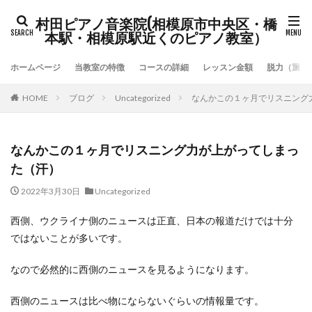
村田ピアノ音楽院(相模原市中央区・橋
本駅・相模原駅近くのピアノ教室）
ホームページ
当教室の特徴
コースの詳細
レッスン金額
脱力（重力
HOME
ブログ
Uncategorized
なんかこの１ヶ月でリスニング
なんかこの１ヶ月でリスニング力が上がってしまっ
た（汗）
2022年3月30日
Uncategorized
西側、ウクライナ側のニュースは正直、日本の報道だけでは十分
ではないことが多いです。
なので必然的に西側のニュースを見るようになります。
西側のニュースは比べ物にならないぐらいの情報量です。