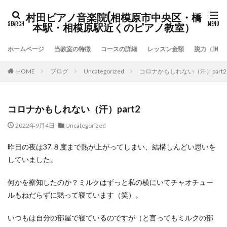
村田ピアノ音楽院(相模原市中央区・橋
本駅・相模原駅近くのピアノ教室）
ホームページ
当教室の特徴
コースの詳細
レッスン金額
脱力（重力
HOME
ブログ
Uncategorized
コロナかもしれない（汗）part2
コロナかもしれない（汗）part2
2022年9月4日
Uncategorized
昨日の夜は37.８度まで熱が上がってしまい、結構しんどい思いを
していました。
何かを察知したのか？ミルクはずっと私の横にいてチャオチュー
ルもねだらずに黙って寝ています（笑）。
いつもは自分の部屋で寝ているのですが（と言ってもミルクの部