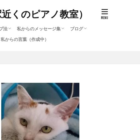
駅近くのピアノ教室）
プ法
私からのメッセージ集
ブログ
私からの言葉（作成中）
ッチ）の作り方
で知る音色（タッチ）の変化
のと寝かすのとどう違うのか
キルアップ法
プ法
選び方
ード・他・テクニック攻略法
選び方2
作成中）
テクニック攻略法
るピアノ講座いろいろ
る脱力・重量（重力）奏法
鞘炎・筋肉痛を治す方法（作
作成中）
私からのメッセージ集
メッセージ集のバックナンバー（1996〜
ブログ
2016〜2020までのブログ集
メッセージ集のバックナンバー（1
弾いたら違った音色が発生す
2016）
2016）
。）