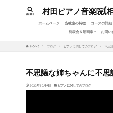
村田ピアノ音楽院(
ホームページ
当教室の特徴
コースの詳細
発表会＆動画集
お問い
発表会＆動画集
ちょっと変わった（？）
お問
お問
教室
HOME
ブログ
ピアノに関してのブログ
不思議
不思議な姉ちゃんに不思議
2022年10月9日
ピアノに関してのブログ