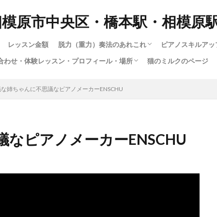
相模原市中央区・橋本駅・相模原
レッスン金額
脱力（重力）奏法のあれこれ
ピアノスキルアッ
合わせ・体験レッスン・プロフィール・場所
猫のミルクのページ
脱力奏法(重量・重力奏法）スピード講座
動画で脱力・重力・重量奏法スピード講座！
もっとわかる！脱力・重力・重量奏法講座
ハノンで習得する脱力・重量（重力）奏法
ロシア奏法と重量奏法は何が違う？
多彩な音色（タ
1.ピアノの構造
12.指は立てる
大人のためのス
子供スキルアッ
楽譜出版会社の
ショパンエチュ
楽譜出版会社の
暗譜の極意技（
さまざまな曲の
youtubeによ
ハノンで習得す
ジストニア・腱
暗譜の極意技（
私のピアノ動画集
い合わせ・体験レッスン・プロフィール・場所
い合わせフォーム
専用の送迎車について
の仕方
（指を寝かせて
成中）
な姉ちゃんに不思議なピアノメーカーENSCHU
るわけではない
なピアノメーカーENSCHU