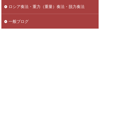
ロシア奏法・重力（重量）奏法・脱力奏法
一般ブログ