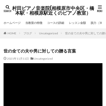
村田ピアノ音楽院(相模原市中央区・橋
本駅・相模原駅近くのピアノ教室）
ホームページ
当教室の特徴
コースの詳細
レッスン金額
脱力（重力
HOME
ブログ
Uncategorized
世の全ての夫や男に対しての贈
世の全ての夫や男に対しての贈る言葉
2021年11月11日
Uncategorized