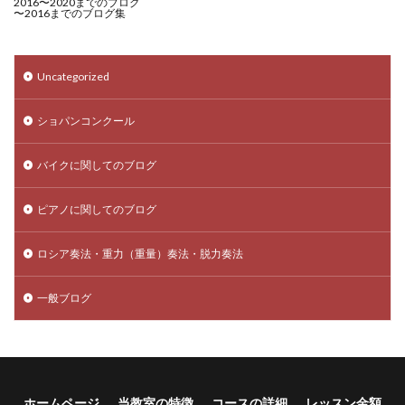
2016〜2020までのブログ
〜2016までのブログ集
Uncategorized
ショパンコンクール
バイクに関してのブログ
ピアノに関してのブログ
ロシア奏法・重力（重量）奏法・脱力奏法
一般ブログ
ホームページ
当教室の特徴
コースの詳細
レッスン金額