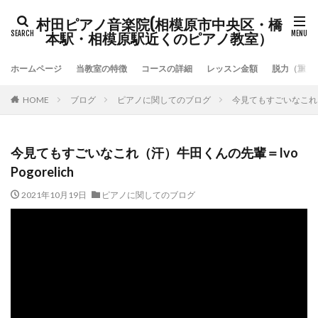
村田ピアノ音楽院(相模原市中央区・橋
本駅・相模原駅近くのピアノ教室）
ホームページ
当教室の特徴
コースの詳細
レッスン金額
脱力（重力
HOME
ブログ
ピアノに関してのブログ
今見てもすごいなこれ（汗
今見てもすごいなこれ（汗）牛田くんの先輩＝Ivo
Pogorelich
2021年10月19日
ピアノに関してのブログ