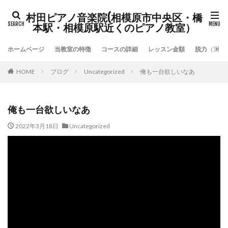
村田ピアノ音楽院(相模原市中央区・橋
本駅・相模原駅近くのピアノ教室）
ホームページ
当教室の特徴
コースの詳細
レッスン金額
脱力（重力
HOME
ブログ
Uncategorized
俺も一台欲しいなあ
俺も一台欲しいなあ
2022年3月18日
Uncategorized