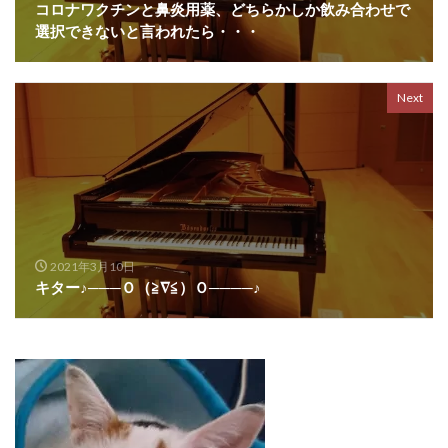
コロナワクチンと鼻炎用薬、どちらかしか飲み合わせで
選択できないと言われたら・・・
Next
2021年3月10日
キター♪───Ｏ（≧∇≦）Ｏ────♪