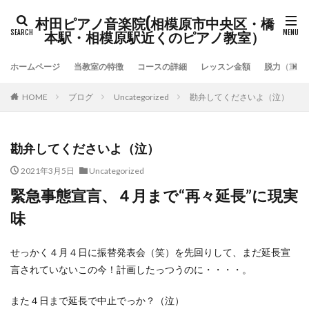
村田ピアノ音楽院(相模原市中央区・橋
本駅・相模原駅近くのピアノ教室）
ホームページ
当教室の特徴
コースの詳細
レッスン金額
脱力（重力
HOME
ブログ
Uncategorized
勘弁してくださいよ（泣）
勘弁してくださいよ（泣）
2021年3月5日
Uncategorized
緊急事態宣言、４月まで“再々延長”に現実
味
せっかく４月４日に振替発表会（笑）を先回りして、まだ延長宣
言されていないこの今！計画したっつうのに・・・・。
また４日まで延長で中止でっか？（泣）