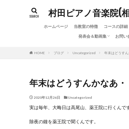
村田ピアノ音楽院(
ホームページ
当教室の特徴
コースの詳細
発表会＆動画集
お問い
発表会＆動画集
ちょっと変わった（？）
お問
お問
教室
HOME
ブログ
Uncategorized
年末はどうすん
年末はどうすんかなあ・
2020年12月26日
Uncategorized
実は毎年、大晦日は高尾山、薬王院に行くんで
除夜の鐘を薬王院で聞くんです。