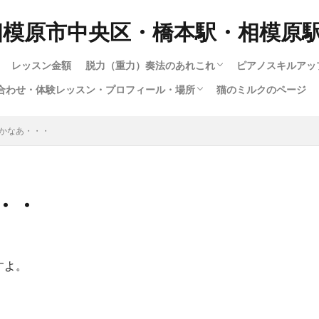
相模原市中央区・橋本駅・相模原
レッスン金額
脱力（重力）奏法のあれこれ
ピアノスキルアッ
合わせ・体験レッスン・プロフィール・場所
猫のミルクのページ
脱力奏法(重量・重力奏法）スピード講座
動画で脱力・重力・重量奏法スピード講座！
もっとわかる！脱力・重力・重量奏法講座
ハノンで習得する脱力・重量（重力）奏法
ロシア奏法と重量奏法は何が違う？
多彩な音色（タ
1.ピアノの構造
12.指は立てる
大人のためのス
子供スキルアッ
楽譜出版会社の
ショパンエチュ
楽譜出版会社の
暗譜の極意技（
さまざまな曲の
youtubeによ
ハノンで習得す
ジストニア・腱
暗譜の極意技（
私のピアノ動画集
い合わせ・体験レッスン・プロフィール・場所
い合わせフォーム
専用の送迎車について
の仕方
（指を寝かせて
成中）
かなあ・・・
るわけではない
・・
すよ。