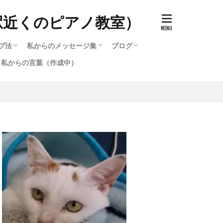
駅近くのピアノ教室）
プ法
私からのメッセージ集
ブログ
私からの言葉（作成中）
ッチ）の作り方
で知る音色（タッチ）の変化
のと寝かすのとどう違うのか
キルアップ法
プ法
選び方
ード・他・テクニック攻略法
選び方2
作成中）
テクニック攻略法
るピアノ講座いろいろ
る脱力・重量（重力）奏法
鞘炎・筋肉痛を治す方法（作
作成中）
私からのメッセージ集
メッセージ集のバックナンバー（1996〜
ブログ
2016〜2020までのブログ集
メッセージ集のバックナンバー（1
弾いたら違った音色が発生す
2016）
2016）
。）