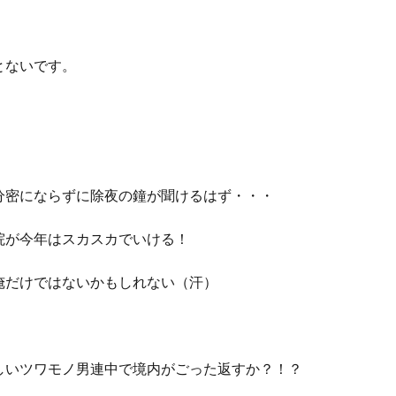
とないです。
分密にならずに除夜の鐘が聞けるはず・・・
院が今年はスカスカでいける！
俺だけではないかもしれない（汗）
しいツワモノ男連中で境内がごった返すか？！？