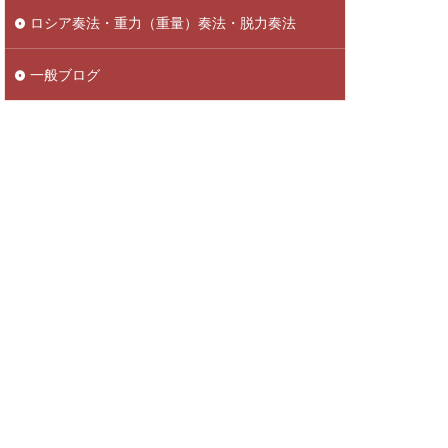
ロシア奏法・重力（重量）奏法・脱力奏法
一般ブログ