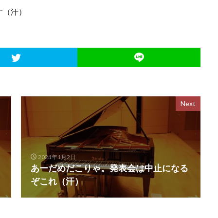
す（汗）
Next
2021年1月2日
あーだめだこりゃ。発表会は中止になる
ぞこれ（汗）