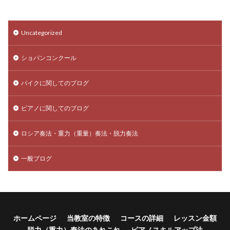
Uncategorized
ショパンコンクール
バイクに関してのブログ
ピアノに関してのブログ
ロシア奏法・重力（重量）奏法・脱力奏法
一般ブログ
ホームページ
当教室の特徴
コースの詳細
レッスン金額
脱力（重力）奏法のあれこれ
ピアノスキルアップ法