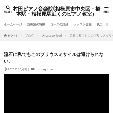
村田ピアノ音楽院(相模原市中央区・橋
本駅・相模原駅近くのピアノ教室）
ホームページ
当教室の特徴
コースの詳細
レッスン金額
脱力（重力
HOME
ブログ
Uncategorized
流石に私でもこのプリウスミサ
流石に私でもこのプリウスミサイルは避けられな
い。
2022年10月3日
Uncategorized