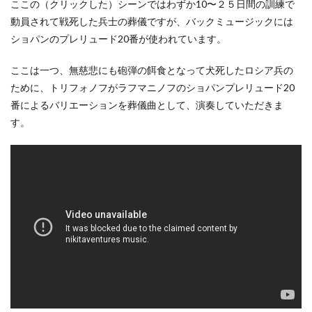
ここの（クリックした）シーンではわずか10〜２５日間の訓練で
動員されて戦死した兵士の葬儀ですが、バックミュージックには
ショパンのプレリュード20番が使われています。
ここは一つ、無慈悲にも砲弾の餌食となって犬死したロシア兵の
ために、トリフォノフがラフマニノフのショパンプレリュード20
番によるバリエーションを葬儀曲として、演奏していただきま
す。