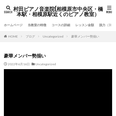
村田ピアノ音楽院(相模原市中央区・橋
本駅・相模原駅近くのピアノ教室）
ホームページ
当教室の特徴
コースの詳細
レッスン金額
脱力（重力
HOME
ブログ
Uncategorized
豪華メンバー勢揃い
豪華メンバー勢揃い
2022年6月16日
Uncategorized