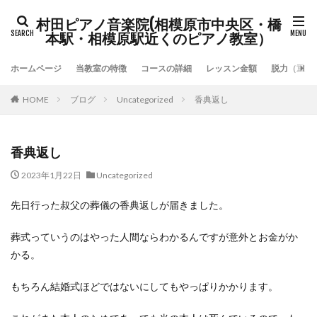
村田ピアノ音楽院(相模原市中央区・橋
本駅・相模原駅近くのピアノ教室）
ホームページ
当教室の特徴
コースの詳細
レッスン金額
脱力（重力
HOME
ブログ
Uncategorized
香典返し
香典返し
2023年1月22日
Uncategorized
先日行った叔父の葬儀の香典返しが届きました。
葬式っていうのはやった人間ならわかるんですが意外とお金がか
かる。
もちろん結婚式ほどではないにしてもやっぱりかかります。