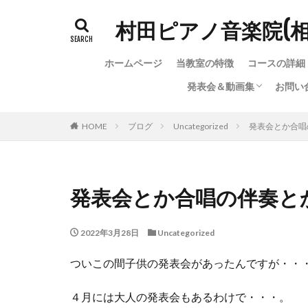
村田ピアノ音楽院(
ホームページ
当教室の特徴
コースの詳細
発表会＆動画集
お問い
発表会＆動画集
ちょっと変わった（？）
お問
お問
教室
HOME
ブログ
Uncategorized
発表会とか合唱
発表会とか合唱の伴奏と
2022年3月28日
Uncategorized
ついこの間子供の発表会があったんですが・・
４月には大人の発表会もあるわけで・・・。