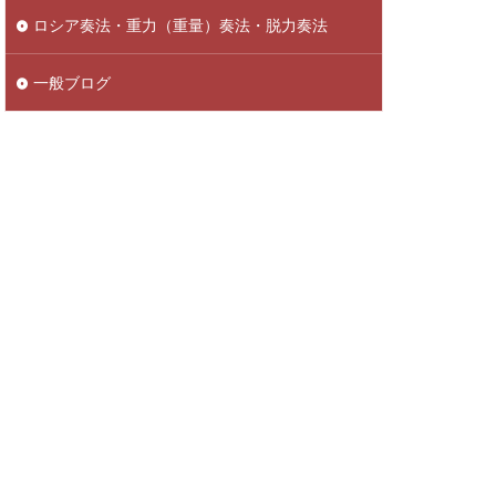
ロシア奏法・重力（重量）奏法・脱力奏法
一般ブログ