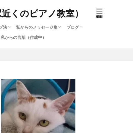
駅近くのピアノ教室）
プ法
私からのメッセージ集
ブログ
私からの言葉（作成中）
ッチ）の作り方
で知る音色（タッチ）の変化
のと寝かすのとどう違うのか
キルアップ法
プ法
選び方
ード・他・テクニック攻略法
選び方2
作成中）
テクニック攻略法
るピアノ講座いろいろ
る脱力・重量（重力）奏法
鞘炎・筋肉痛を治す方法（作
作成中）
私からのメッセージ集
メッセージ集のバックナンバー（1996〜
ブログ
2016〜2020までのブログ集
メッセージ集のバックナンバー（1
弾いたら違った音色が発生す
2016）
2016）
。）