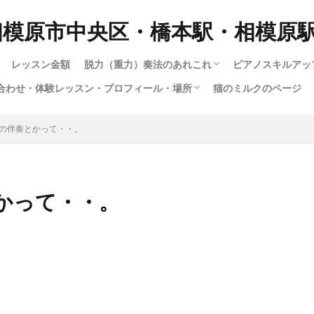
相模原市中央区・橋本駅・相模原
レッスン金額
脱力（重力）奏法のあれこれ
ピアノスキルアッ
合わせ・体験レッスン・プロフィール・場所
猫のミルクのページ
脱力奏法(重量・重力奏法）スピード講座
動画で脱力・重力・重量奏法スピード講座！
もっとわかる！脱力・重力・重量奏法講座
ハノンで習得する脱力・重量（重力）奏法
ロシア奏法と重量奏法は何が違う？
多彩な音色（タ
1.ピアノの構造
12.指は立てる
大人のためのス
子供スキルアッ
楽譜出版会社の
ショパンエチュ
楽譜出版会社の
暗譜の極意技（
さまざまな曲の
youtubeによ
ハノンで習得す
ジストニア・腱
暗譜の極意技（
私のピアノ動画集
い合わせ・体験レッスン・プロフィール・場所
い合わせフォーム
専用の送迎車について
の仕方
（指を寝かせて
成中）
の伴奏とかって・・。
るわけではない
かって・・。
・