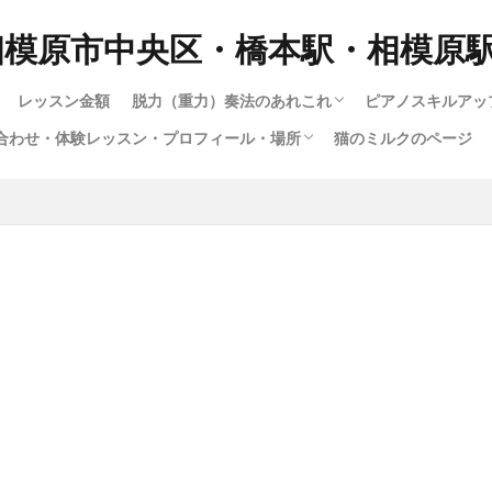
相模原市中央区・橋本駅・相模原
レッスン金額
脱力（重力）奏法のあれこれ
ピアノスキルアッ
合わせ・体験レッスン・プロフィール・場所
猫のミルクのページ
脱力奏法(重量・重力奏法）スピード講座
動画で脱力・重力・重量奏法スピード講座！
もっとわかる！脱力・重力・重量奏法講座
ハノンで習得する脱力・重量（重力）奏法
ロシア奏法と重量奏法は何が違う？
多彩な音色（タ
1.ピアノの構造
12.指は立てる
大人のためのス
子供スキルアッ
楽譜出版会社の
ショパンエチュ
楽譜出版会社の
暗譜の極意技（
さまざまな曲の
youtubeによ
ハノンで習得す
ジストニア・腱
暗譜の極意技（
私のピアノ動画集
い合わせ・体験レッスン・プロフィール・場所
い合わせフォーム
専用の送迎車について
の仕方
（指を寝かせて
成中）
るわけではない