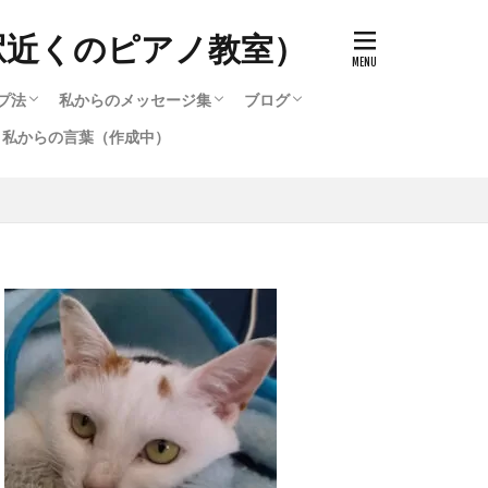
駅近くのピアノ教室）
プ法
私からのメッセージ集
ブログ
私からの言葉（作成中）
ッチ）の作り方
で知る音色（タッチ）の変化
のと寝かすのとどう違うのか
キルアップ法
プ法
選び方
ード・他・テクニック攻略法
選び方2
作成中）
テクニック攻略法
るピアノ講座いろいろ
る脱力・重量（重力）奏法
鞘炎・筋肉痛を治す方法（作
作成中）
私からのメッセージ集
メッセージ集のバックナンバー（1996〜
ブログ
2016〜2020までのブログ集
メッセージ集のバックナンバー（1
弾いたら違った音色が発生す
2016）
2016）
。）