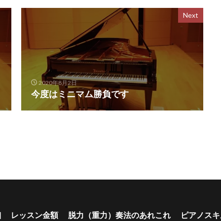
Next
2020年8月2日
今度はミニマム勝負です
細
レッスン金額
脱力（重力）奏法のあれこれ
ピアノスキ