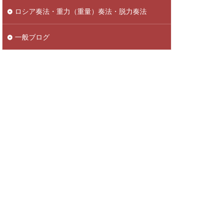
ロシア奏法・重力（重量）奏法・脱力奏法
一般ブログ