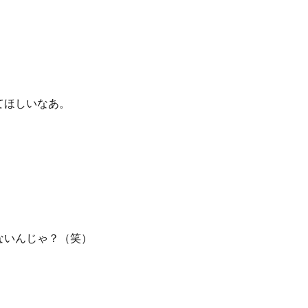
てほしいなあ。
ないんじゃ？（笑）
）