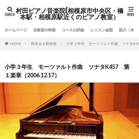
村田ピアノ音楽院(相模原市中央区・橋
本駅・相模原駅近くのピアノ教室）
ホームページ
当教室の特徴
コースの詳細
レッスン金額
脱力（重力
HOME
発表会＆動画集
小学３年生 モーツァルト作曲 ソナタK457 
小学３年生 モーツァルト作曲 ソナタK457 第
１楽章（2006.12.17）