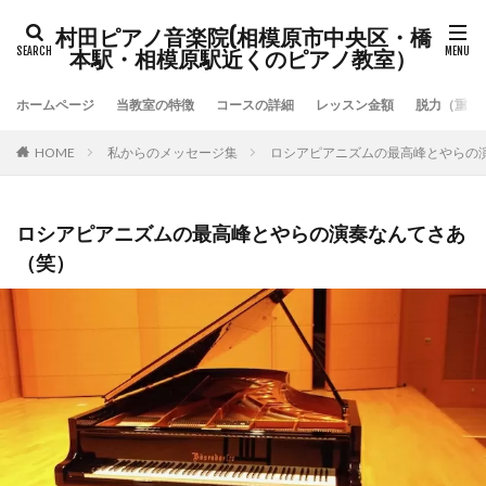
村田ピアノ音楽院(相模原市中央区・橋
本駅・相模原駅近くのピアノ教室）
ホームページ
当教室の特徴
コースの詳細
レッスン金額
脱力（重力
HOME
私からのメッセージ集
ロシアピアニズムの最高峰とやらの
ロシアピアニズムの最高峰とやらの演奏なんてさあ
（笑）