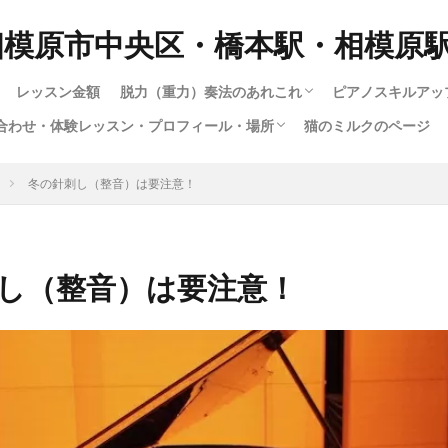
相模原市中央区・橋本駅・相模原
レッスン金額
脱力（重力）奏法のあれこれ
ピアノスキルアッ
合わせ・体験レッスン・プロフィール・場所
猫のミルクのページ
脱力奏法(重量・重力奏法）スピード講座
動画で脱力・重力・重量奏法スピード講座！
もっとわかる！脱力・重力・重量奏法講座
ハノンで習得する脱力・重量（重力）奏法
ロシア奏法と重量奏法は何が違う？
多彩な音色（タ
1.ピアノの構造
12.指は立てる
大人のためのス
子供スキルアッ
楽譜出版会社の
ショパンエチュ
楽譜出版会社の
暗譜の極意技（
さまざまな曲の
youtubeによ
ハノンで習得す
ジストニア・腱
暗譜の極意技（
私のピアノ動画集
い合わせ・体験レッスン・プロフィール・場所
い合わせフォーム
専用の送迎車について
の仕方
（指を寝かせて
成中）
冬の針刺し（整音）は要注意！
るわけではない
し（整音）は要注意！