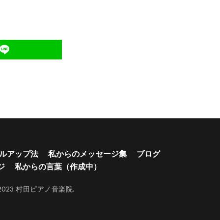
。
ルアップ法
私からのメッセージ集
ブログ
ジ
私からの言葉（作成中）
023 村田ピアノ音楽院.