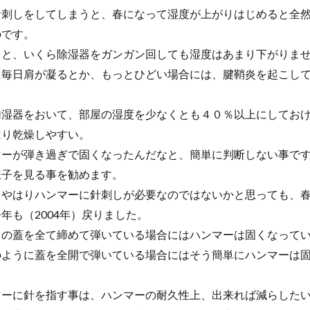
針刺しをしてしまうと、春になって湿度が上がりはじめると全
のです。
ると、いくら除湿器をガンガン回しても湿度はあまり下がりま
に毎日肩が凝るとか、もっとひどい場合には、腱鞘炎を起こし
加湿器をおいて、部屋の湿度を少なくとも４０％以上にしてお
はり乾燥しやすい。
マーが弾き過ぎで固くなったんだなと、簡単に判断しない事で
様子を見る事を勧めます。
うやはりハンマーに針刺しが必要なのではないかと思っても、
年も（2004年）戻りました。
ノの蓋を全て締めて弾いている場合にはハンマーは固くなって
のように蓋を全開で弾いている場合にはそう簡単にハンマーは
マーに針を指す事は、ハンマーの耐久性上、出来れば減らした