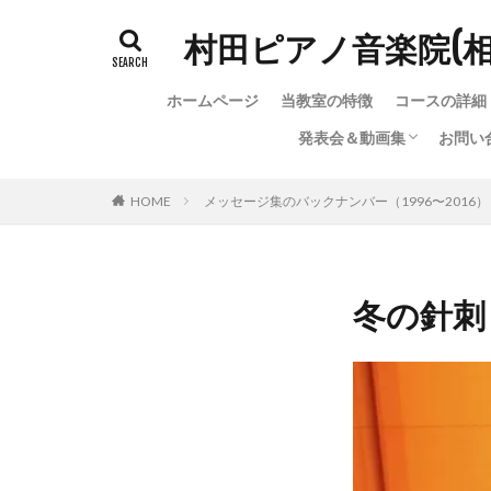
村田ピアノ音楽院(
ホームページ
当教室の特徴
コースの詳細
発表会＆動画集
お問い
発表会＆動画集
ちょっと変わった（？）
お問
お問
教室
HOME
メッセージ集のバックナンバー（1996〜2016）
冬の針刺