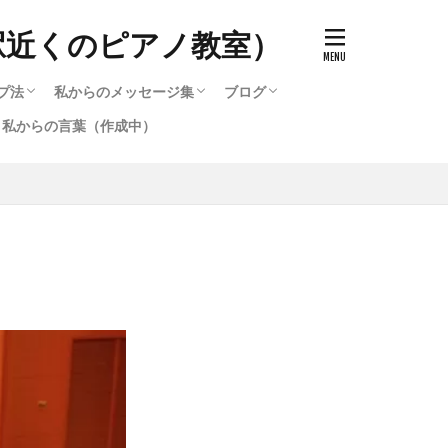
駅近くのピアノ教室）
プ法
私からのメッセージ集
ブログ
私からの言葉（作成中）
ッチ）の作り方
で知る音色（タッチ）の変化
のと寝かすのとどう違うのか
キルアップ法
プ法
選び方
ード・他・テクニック攻略法
選び方2
作成中）
テクニック攻略法
るピアノ講座いろいろ
る脱力・重量（重力）奏法
鞘炎・筋肉痛を治す方法（作
作成中）
私からのメッセージ集
メッセージ集のバックナンバー（1996〜
ブログ
2016〜2020までのブログ集
メッセージ集のバックナンバー（1
弾いたら違った音色が発生す
2016）
2016）
。）