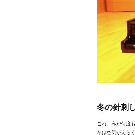
冬の針刺
これ、私が何度
冬は空気がえら