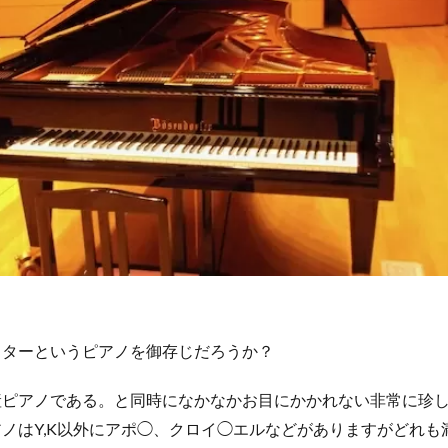
スターというピアノを御存じだろうか？
産ピアノである。と同時になかなかお目にかかれない非常に珍
ノはY,K以外にアポ◯、クロイ◯エルなどがありますがどれも