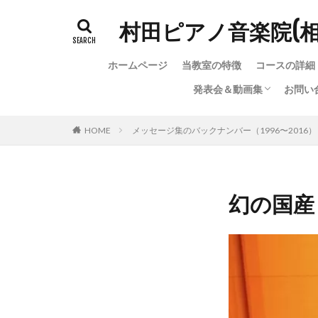
村田ピアノ音楽院(
ホームページ
当教室の特徴
コースの詳細
発表会＆動画集
お問い
発表会＆動画集
ちょっと変わった（？）
お問
お問
教室
HOME
メッセージ集のバックナンバー（1996〜2016）
幻の国産