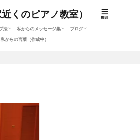
駅近くのピアノ教室）
プ法
私からのメッセージ集
ブログ
私からの言葉（作成中）
ッチ）の作り方
で知る音色（タッチ）の変化
のと寝かすのとどう違うのか
キルアップ法
プ法
選び方
ード・他・テクニック攻略法
選び方2
作成中）
テクニック攻略法
るピアノ講座いろいろ
る脱力・重量（重力）奏法
鞘炎・筋肉痛を治す方法（作
作成中）
私からのメッセージ集
メッセージ集のバックナンバー（1996〜
ブログ
2016〜2020までのブログ集
メッセージ集のバックナンバー（1
弾いたら違った音色が発生す
2016）
2016）
。）