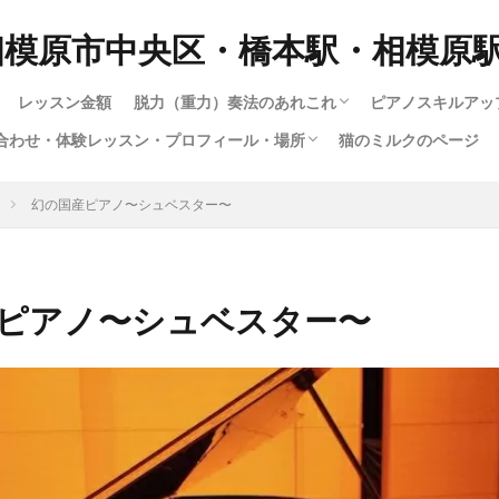
相模原市中央区・橋本駅・相模原
レッスン金額
脱力（重力）奏法のあれこれ
ピアノスキルアッ
合わせ・体験レッスン・プロフィール・場所
猫のミルクのページ
脱力奏法(重量・重力奏法）スピード講座
動画で脱力・重力・重量奏法スピード講座！
もっとわかる！脱力・重力・重量奏法講座
ハノンで習得する脱力・重量（重力）奏法
ロシア奏法と重量奏法は何が違う？
多彩な音色（タ
1.ピアノの構造
12.指は立てる
大人のためのス
子供スキルアッ
楽譜出版会社の
ショパンエチュ
楽譜出版会社の
暗譜の極意技（
さまざまな曲の
youtubeによ
ハノンで習得す
ジストニア・腱
暗譜の極意技（
私のピアノ動画集
い合わせ・体験レッスン・プロフィール・場所
い合わせフォーム
専用の送迎車について
の仕方
（指を寝かせて
成中）
幻の国産ピアノ〜シュベスター〜
るわけではない
ピアノ〜シュベスター〜