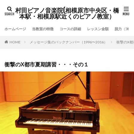
村田ピアノ音楽院(相模原市中央区・橋
本駅・相模原駅近くのピアノ教室）
ホームページ
当教室の特徴
コースの詳細
レッスン金額
脱力（重力
HOME
メッセージ集のバックナンバー（1996〜2016）
衝撃のX都
衝撃のX都市夏期講習・・・その１