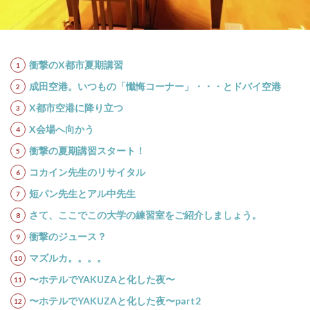
衝撃のX
都市夏期講習
成田空港。いつもの「懺悔コーナー」・・・とドバイ空港
X都市空港に降り立つ
X会場へ向かう
衝撃の夏期講習スタート！
コカイン先生のリサイタル
短パン先生とアル中先生
さて、ここでこの大学の練習室をご紹介しましょう。
衝撃のジュース？
マズルカ。。。。
〜ホテルでYAKUZAと化した夜〜
〜ホテルでYAKUZAと化した夜〜part2