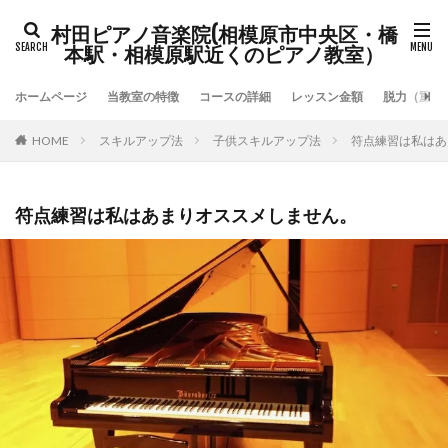
村田ピアノ音楽院(相模原市中央区・橋
本駅・相模原駅近くのピアノ教室）
ホームページ
当教室の特徴
コースの詳細
レッスン金額
脱力（重力
HOME
スキルアップ法
子供スキルアップ法
符点練習は私はあ
符点練習は私はあまりオススメしません。