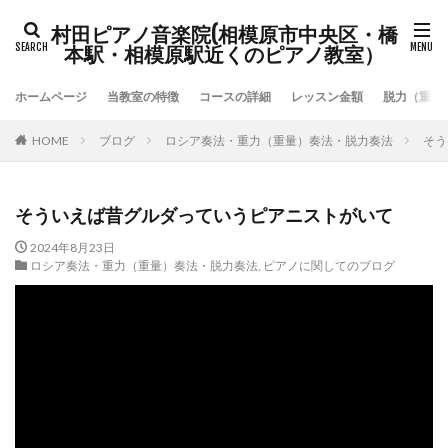
村田ピアノ音楽院(相模原市中央区・橋
本駅・相模原駅近くのピアノ教室）
ホームページ
当教室の特徴
コースの詳細
レッスン金額
脱力（重力
HOME
ブログ
ロシア奏法・重力（重量）奏法・脱力奏法
そう
そういえば昔グルダっていうピアニストがいて
2024年8月23日
ロシア奏法・重力（重量）奏法・脱力奏法
,
ピアノに関してのブログ