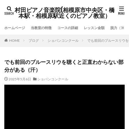
村田ピアノ音楽院(相模原市中央区・橋
本駅・相模原駅近くのピアノ教室）
ホームページ
当教室の特徴
コースの詳細
レッスン金額
脱力（重力
HOME
ブログ
ショパンコンクール
でも前回のブルースリウを
でも前回のブルースリウを聴くと正直わからない部
分がある（汗）
2025年5月6日
ショパンコンクール