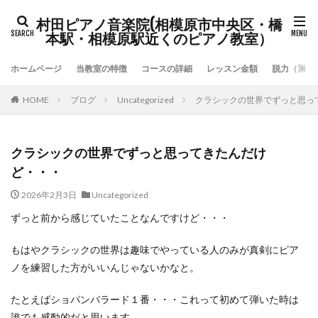
村田ピアノ音楽院(相模原市中央区・橋
本駅・相模原駅近くのピアノ教室）
ホームページ
当教室の特徴
コースの詳細
レッスン金額
脱力（重力
HOME
ブログ
Uncategorized
クラシックの世界でずっと思っ
クラシックの世界でずっと思ってきたんだけ
ど・・・
2026年2月3日
Uncategorized
ずっと前から感じていたことなんですけど・・・
もはやクラシックの世界は趣味でやっている人のみが真剣にピア
ノを練習した方がいいんじゃないかなと。
たとえばショパンバラード１番・・・これって初めて弾いた時は
誰でも感動的だと思います。