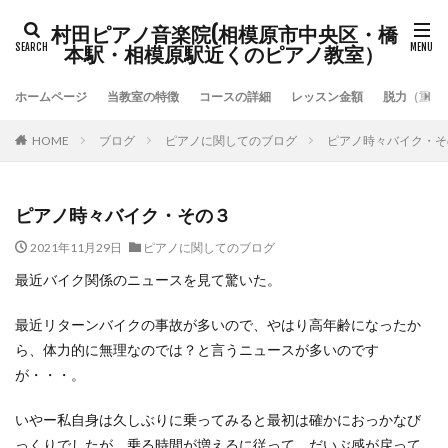
村田ピアノ音楽院(相模原市中央区・橋
本駅・相模原駅近くのピアノ教室）
ホームページ
当教室の特徴
コースの詳細
レッスン金額
脱力（重力
HOME
ブログ
ピアノに関してのブログ
ピアノ時々バイク・そ
ピアノ時々バイク・その３
2021年11月29日
ピアノに関してのブログ
最近バイク関係のニュースを見て驚いた。
最近リターンバイクの事故が多いので、やはり高年齢になったか
ら、体力的に無理なのでは？と言うニュースが多いのです
が・・・。
いやー私自身は久しぶりに乗ってみると最初は確かにおっかなび
っくりでしたが、乗る時間が増えるに従って、だいぶ感が戻って