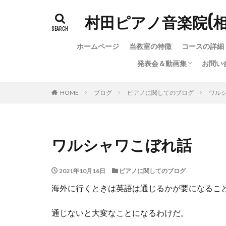
村田ピアノ音楽院(
ホームページ
当教室の特徴
コースの詳細
発表会＆動画集
お問い
発表会＆動画集
ちょっと変わった（？）
お問
お問
教室
HOME
ブログ
ピアノに関してのブログ
ワル
ワルシャワこぼれ話
2021年10月16日
ピアノに関してのブログ
海外に行くときは英語は通じるかが要になるこ
通じないと大変なことになるわけだ。