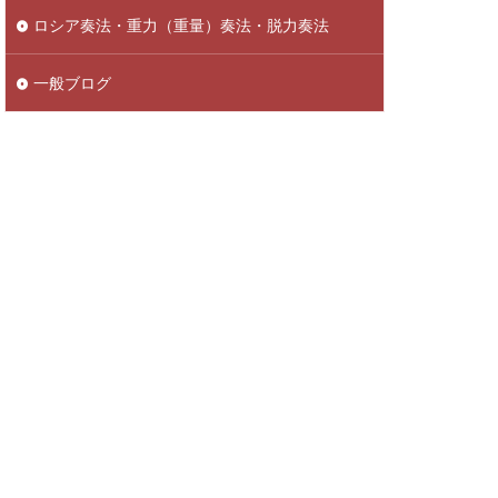
ロシア奏法・重力（重量）奏法・脱力奏法
一般ブログ