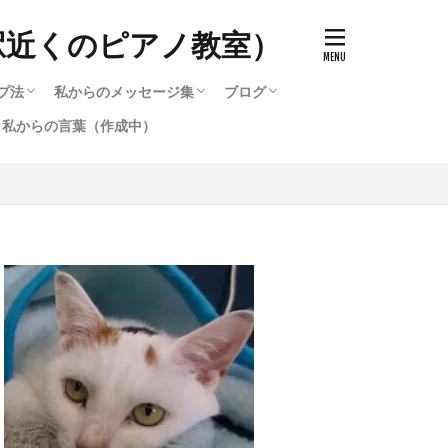
駅近くのピアノ教室）
プ法
私からのメッセージ集
ブログ
私からの言葉（作成中）
ッチ）の作り方
で知る音色（タッチ）の変化
のと寝かすのとどう違うのか
キルアップ法
プ法
選び方
ード・他・テクニック攻略法
選び方2
作成中）
テクニック攻略法
るピアノ講座いろいろ
る脱力・重量（重力）奏法
鞘炎・筋肉痛を治す方法（作
作成中）
私からのメッセージ集
メッセージ集のバックナンバー（1996〜
ブログ
2016〜2020までのブログ集
メッセージ集のバックナンバー（1
弾いたら違った音色が発生す
2016）
2016）
。）