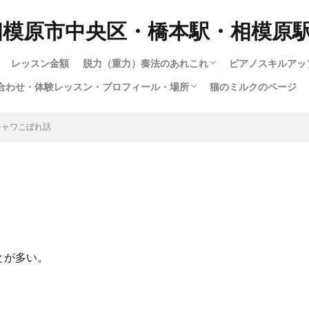
相模原市中央区・橋本駅・相模原
レッスン金額
脱力（重力）奏法のあれこれ
ピアノスキルアッ
合わせ・体験レッスン・プロフィール・場所
猫のミルクのページ
脱力奏法(重量・重力奏法）スピード講座
動画で脱力・重力・重量奏法スピード講座！
もっとわかる！脱力・重力・重量奏法講座
ハノンで習得する脱力・重量（重力）奏法
ロシア奏法と重量奏法は何が違う？
多彩な音色（タ
1.ピアノの構造
12.指は立てる
大人のためのス
子供スキルアッ
楽譜出版会社の
ショパンエチュ
楽譜出版会社の
暗譜の極意技（
さまざまな曲の
youtubeによ
ハノンで習得す
ジストニア・腱
暗譜の極意技（
私のピアノ動画集
い合わせ・体験レッスン・プロフィール・場所
い合わせフォーム
専用の送迎車について
の仕方
（指を寝かせて
成中）
シャワこぼれ話
るわけではない
とが多い。