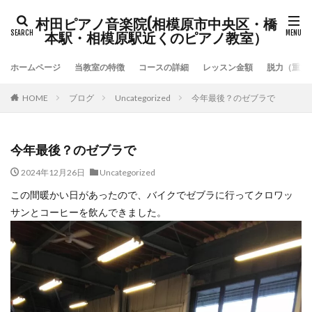
村田ピアノ音楽院(相模原市中央区・橋
本駅・相模原駅近くのピアノ教室）
ホームページ
当教室の特徴
コースの詳細
レッスン金額
脱力（重力
HOME
ブログ
Uncategorized
今年最後？のゼブラで
今年最後？のゼブラで
2024年12月26日
Uncategorized
この間暖かい日があったので、バイクでゼブラに行ってクロワッ
サンとコーヒーを飲んできました。