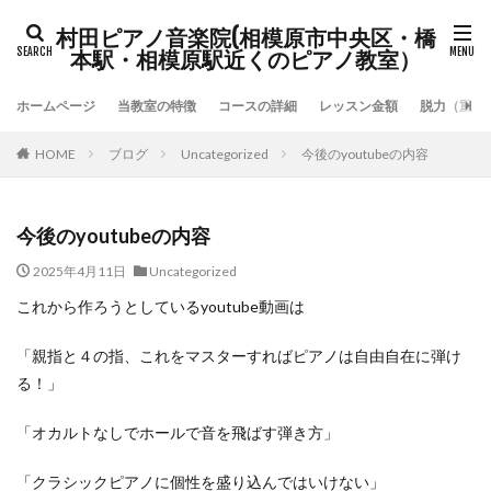
村田ピアノ音楽院(相模原市中央区・橋
本駅・相模原駅近くのピアノ教室）
ホームページ
当教室の特徴
コースの詳細
レッスン金額
脱力（重力
HOME
ブログ
Uncategorized
今後のyoutubeの内容
今後のyoutubeの内容
2025年4月11日
Uncategorized
これから作ろうとしているyoutube動画は
「親指と４の指、これをマスターすればピアノは自由自在に弾け
る！」
「オカルトなしでホールで音を飛ばす弾き方」
「クラシックピアノに個性を盛り込んではいけない」