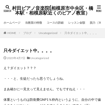
村田ピアノ音楽院(相模原市中央区・橋
本駅・相模原駅近くのピアノ教室）
ホームページ
当教室の特徴
コースの詳細
レッスン金額
脱力（重力
HOME
ブログ
Uncategorized
只今ダイエット中。。。。
只今ダイエット中。。。。
2023年4月7日
Uncategorized
え？ダイエット？？？
・・・と、生徒だったら思うでしょうね。
まあ確かに一見太って見えません。でもですねえ・・・
体重というものは防衛費GNP1％枠内というように、自分の中で歯