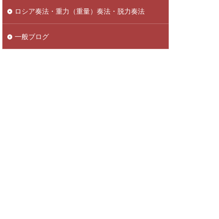
ロシア奏法・重力（重量）奏法・脱力奏法
一般ブログ