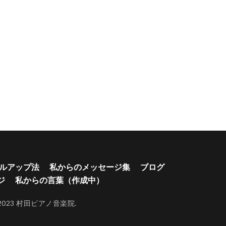
ルアップ法
私からのメッセージ集
ブログ
ジ
私からの言葉（作成中）
023 村田ピアノ音楽院.