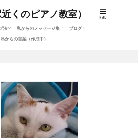
駅近くのピアノ教室）
プ法
私からのメッセージ集
ブログ
私からの言葉（作成中）
ッチ）の作り方
で知る音色（タッチ）の変化
のと寝かすのとどう違うのか
キルアップ法
プ法
選び方
ード・他・テクニック攻略法
選び方2
作成中）
テクニック攻略法
るピアノ講座いろいろ
る脱力・重量（重力）奏法
鞘炎・筋肉痛を治す方法（作
作成中）
私からのメッセージ集
メッセージ集のバックナンバー（1996〜
ブログ
2016〜2020までのブログ集
メッセージ集のバックナンバー（1
弾いたら違った音色が発生す
2016）
2016）
。）