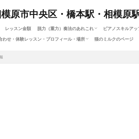
相模原市中央区・橋本駅・相模原
レッスン金額
脱力（重力）奏法のあれこれ
ピアノスキルアッ
合わせ・体験レッスン・プロフィール・場所
猫のミルクのページ
脱力奏法(重量・重力奏法）スピード講座
動画で脱力・重力・重量奏法スピード講座！
もっとわかる！脱力・重力・重量奏法講座
ハノンで習得する脱力・重量（重力）奏法
ロシア奏法と重量奏法は何が違う？
多彩な音色（タ
1.ピアノの構造
12.指は立てる
大人のためのス
子供スキルアッ
楽譜出版会社の
ショパンエチュ
楽譜出版会社の
暗譜の極意技（
さまざまな曲の
youtubeによ
ハノンで習得す
ジストニア・腱
暗譜の極意技（
私のピアノ動画集
い合わせ・体験レッスン・プロフィール・場所
い合わせフォーム
専用の送迎車について
の仕方
（指を寝かせて
成中）
報
るわけではない