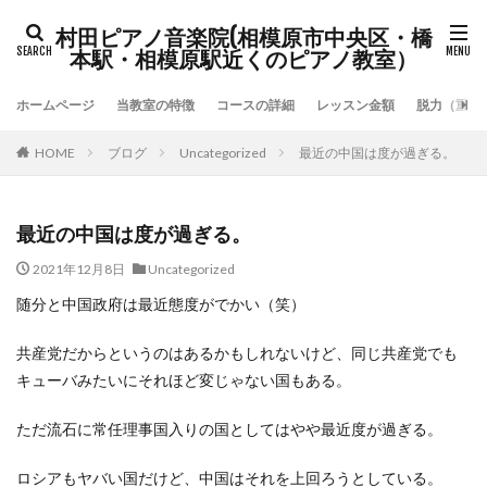
村田ピアノ音楽院(相模原市中央区・橋
本駅・相模原駅近くのピアノ教室）
ホームページ
当教室の特徴
コースの詳細
レッスン金額
脱力（重力
HOME
ブログ
Uncategorized
最近の中国は度が過ぎる。
最近の中国は度が過ぎる。
2021年12月8日
Uncategorized
随分と中国政府は最近態度がでかい（笑）
共産党だからというのはあるかもしれないけど、同じ共産党でも
キューバみたいにそれほど変じゃない国もある。
ただ流石に常任理事国入りの国としてはやや最近度が過ぎる。
ロシアもヤバい国だけど、中国はそれを上回ろうとしている。