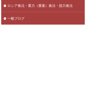
ロシア奏法・重力（重量）奏法・脱力奏法
一般ブログ