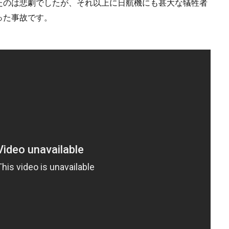
たのは悲劇でしたが、それ以上に日航機にも甚大な犠牲者
った事故です。
。