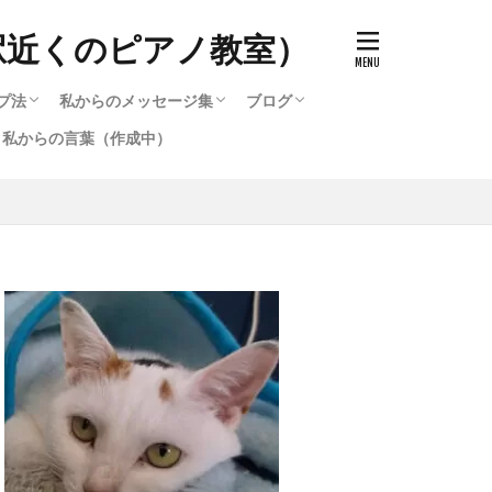
駅近くのピアノ教室）
プ法
私からのメッセージ集
ブログ
私からの言葉（作成中）
ッチ）の作り方
で知る音色（タッチ）の変化
のと寝かすのとどう違うのか
キルアップ法
プ法
選び方
ード・他・テクニック攻略法
選び方2
作成中）
テクニック攻略法
るピアノ講座いろいろ
る脱力・重量（重力）奏法
鞘炎・筋肉痛を治す方法（作
作成中）
私からのメッセージ集
メッセージ集のバックナンバー（1996〜
ブログ
2016〜2020までのブログ集
メッセージ集のバックナンバー（1
弾いたら違った音色が発生す
2016）
2016）
。）