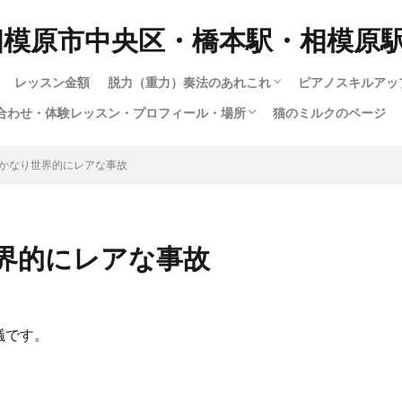
相模原市中央区・橋本駅・相模原
レッスン金額
脱力（重力）奏法のあれこれ
ピアノスキルアッ
合わせ・体験レッスン・プロフィール・場所
猫のミルクのページ
脱力奏法(重量・重力奏法）スピード講座
動画で脱力・重力・重量奏法スピード講座！
もっとわかる！脱力・重力・重量奏法講座
ハノンで習得する脱力・重量（重力）奏法
ロシア奏法と重量奏法は何が違う？
多彩な音色（タ
1.ピアノの構造
12.指は立てる
大人のためのス
子供スキルアッ
楽譜出版会社の
ショパンエチュ
楽譜出版会社の
暗譜の極意技（
さまざまな曲の
youtubeによ
ハノンで習得す
ジストニア・腱
暗譜の極意技（
私のピアノ動画集
い合わせ・体験レッスン・プロフィール・場所
い合わせフォーム
専用の送迎車について
の仕方
（指を寝かせて
成中）
かなり世界的にレアな事故
るわけではない
界的にレアな事故
議です。