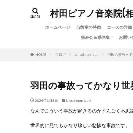
村田ピアノ音楽院(
ホームページ
当教室の特徴
コースの詳細
発表会＆動画集
お問い
発表会＆動画集
ちょっと変わった（？）
お問
お問
教室
HOME
ブログ
Uncategorized
羽田の事故って
羽田の事故ってかなり世
2024年1月3日
Uncategorized
なんでこういう事故が起きるのかすんごく不思
世界的に見てもかなり珍しい悲惨な事故です。