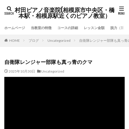
村田ピアノ音楽院(相模原市中央区・橋
本駅・相模原駅近くのピアノ教室）
ホームページ
当教室の特徴
コースの詳細
レッスン金額
脱力（重力
HOME
ブログ
Uncategorized
自衛隊レンジャー部隊も真っ青
自衛隊レンジャー部隊も真っ青のクマ
2025年10月30日
Uncategorized