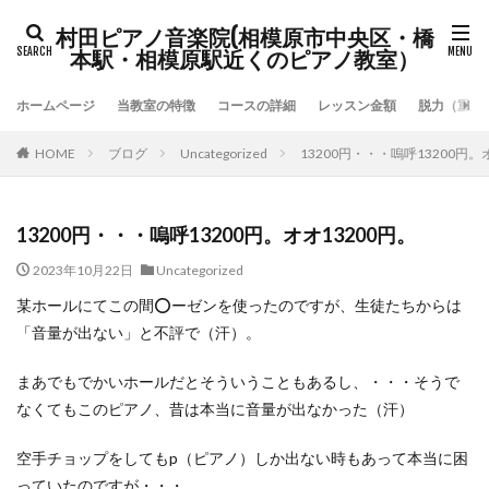
村田ピアノ音楽院(相模原市中央区・橋
本駅・相模原駅近くのピアノ教室）
ホームページ
当教室の特徴
コースの詳細
レッスン金額
脱力（重力
HOME
ブログ
Uncategorized
13200円・・・嗚呼13200円。
13200円・・・嗚呼13200円。オオ13200円。
2023年10月22日
Uncategorized
某ホールにてこの間⭕️ーゼンを使ったのですが、生徒たちからは
「音量が出ない」と不評で（汗）。
まあでもでかいホールだとそういうこともあるし、・・・そうで
なくてもこのピアノ、昔は本当に音量が出なかった（汗）
空手チョップをしてもp（ピアノ）しか出ない時もあって本当に困
っていたのですが・・・