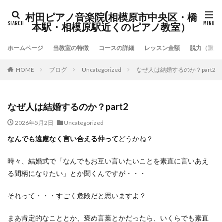
村田ピアノ音楽院(相模原市中央区・橋
本駅・相模原駅近くのピアノ教室）
ホームページ
当教室の特徴
コースの詳細
レッスン金額
脱力（重力
HOME
ブログ
Uncategorized
なぜ人は結婚するのか？part2
なぜ人は結婚するのか？part2
2026年5月2日
Uncategorized
なんでも遠慮なく言い合える仲って
どうかね？
時々、結婚式で「なんでもお互い言いたいことを素直に言いあえ
る間柄になりたい」とか聞くんですが・・・
それって・・・すごく危険だと思いますよ？
まあ肯定的なこととか、褒め言葉とかだったら、いくらでも素直